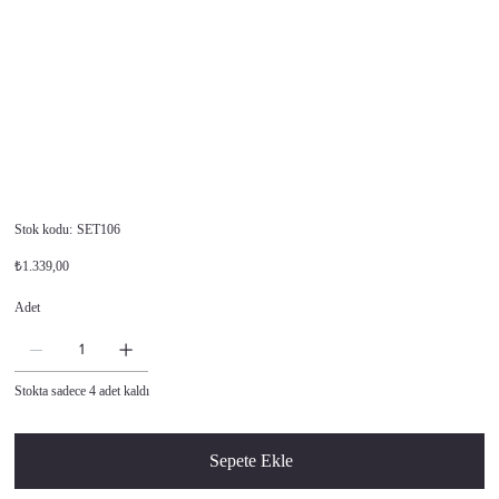
Stok
Stok kodu:
SET106
kodu:
SET106
Orijinal
İndirimli
₺1.339,00
fiyat
fiyat
Adet
Stokta sadece 4 adet kaldı
Sepete Ekle