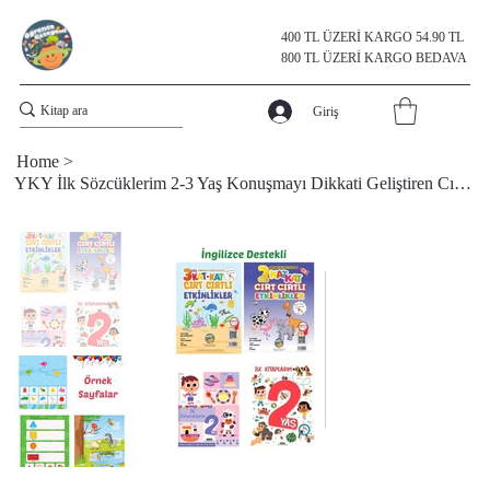
400 TL ÜZERİ KARGO 54.90 TL
800 TL ÜZERİ KARGO BEDAVA
Giriş
Home
>
YKY İlk Sözcüklerim 2-3 Yaş Konuşmayı Dikkati Geliştiren Cırt Cırtlı Etkinlikler