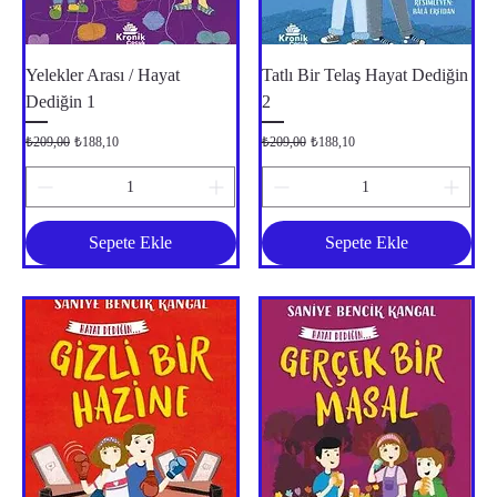
Yelekler Arası / Hayat
Tatlı Bir Telaş Hayat Dediğin
Dediğin 1
2
Normal Fiyat
İndirimli Fiyat
Normal Fiyat
İndirimli Fiyat
₺209,00
₺188,10
₺209,00
₺188,10
Sepete Ekle
Sepete Ekle