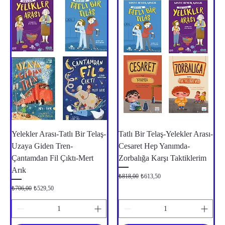
Yelekler Arası-Tatlı Bir Telaş-
Tatlı Bir Telaş-Yelekler Arası-
Uzaya Giden Tren-
Cesaret Hep Yanımda-
Çantamdan Fil Çıktı-Mert
Zorbalığa Karşı Taktiklerim
Arık
Normal Fiyat
İndirimli Fiyat
₺818,00
₺613,50
Normal Fiyat
İndirimli Fiyat
₺706,00
₺529,50