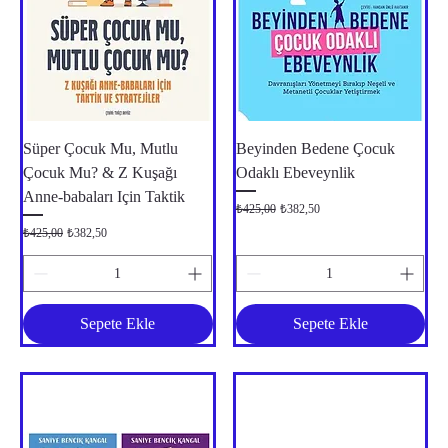
Süper Çocuk Mu, Mutlu
Beyinden Bedene Çocuk
Çocuk Mu? & Z Kuşağı
Odaklı Ebeveynlik
Anne-babaları Için Taktik
Normal Fiyat
İndirimli Fiyat
₺425,00
₺382,50
Normal Fiyat
İndirimli Fiyat
₺425,00
₺382,50
Sepete Ekle
Sepete Ekle