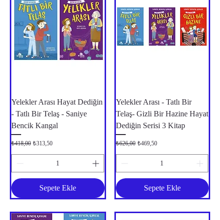
Yelekler Arası Hayat Dediğin
Yelekler Arası - Tatlı Bir
- Tatlı Bir Telaş - Saniye
Telaş- Gizli Bir Hazine Hayat
Bencik Kangal
Dediğin Serisi 3 Kitap
Normal Fiyat
İndirimli Fiyat
Normal Fiyat
İndirimli Fiyat
₺418,00
₺313,50
₺626,00
₺469,50
Sepete Ekle
Sepete Ekle