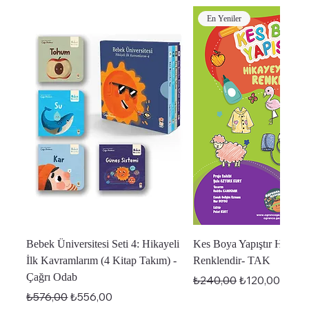
En Yeniler
Bebek Üniversitesi Seti 4: Hikayeli
Kes Boya Yapıştır Hikaye
İlk Kavramlarım (4 Kitap Takım) -
Renklendir- TAK
Çağrı Odab
Normal Fiyat
İndirimli Fiyat
₺240,00
₺120,00
Normal Fiyat
İndirimli Fiyat
₺576,00
₺556,00