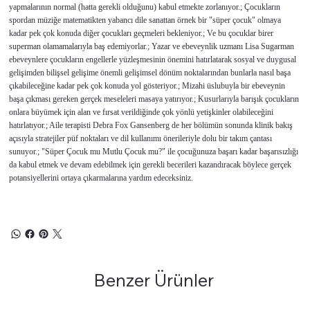
yapmalarının normal (hatta gerekli olduğunu) kabul etmekte zorlanıyor.; Çocukların
spordan müziğe matematikten yabancı dile sanattan örnek bir "süper çocuk" olmaya
kadar pek çok konuda diğer çocukları geçmeleri bekleniyor.; Ve bu çocuklar birer
superman olamamalarıyla baş edemiyorlar.; Yazar ve ebeveynlik uzmanı Lisa Sugarman
ebeveynlere çocukların engellerle yüzleşmesinin önemini hatırlatarak sosyal ve duygusal
gelişimden bilişsel gelişime önemli gelişimsel dönüm noktalarından bunlarla nasıl başa
çıkabileceğine kadar pek çok konuda yol gösteriyor.; Mizahi üslubuyla bir ebeveynin
başa çıkması gereken gerçek meseleleri masaya yatırıyor.; Kusurlarıyla barışık çocukların
onlara büyümek için alan ve fırsat verildiğinde çok yönlü yetişkinler olabileceğini
hatırlatıyor.; Aile terapisti Debra Fox Gansenberg de her bölümün sonunda klinik bakış
açısıyla stratejiler püf noktaları ve dil kullanımı önerileriyle dolu bir takım çantası
sunuyor.; "Süper Çocuk mu Mutlu Çocuk mu?" ile çocuğunuza başarı kadar başarısızlığı
da kabul etmek ve devam edebilmek için gerekli becerileri kazandıracak böylece gerçek
potansiyellerini ortaya çıkarmalarına yardım edeceksiniz.
Benzer Ürünler