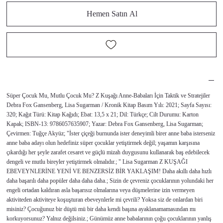
Hemen Satın Al
Süper Çocuk Mu, Mutlu Çocuk Mu? Z Kuşağı Anne-Babaları İçin Taktik ve Stratejiler
Debra Fox Gansenberg, Lisa Sugarman / Kronik Kitap Basım Yılı: 2021; Sayfa Sayısı:
320; Kağıt Türü: Kitap Kağıdı; Ebat: 13,5 x 21; Dil: Türkçe; Cilt Durumu: Karton
Kapak; ISBN-13: 9786057635907; Yazar: Debra Fox Gansenberg, Lisa Sugarman;
Çevirmen: Tuğçe Akyüz; "İster çiçeği burnunda ister deneyimli birer anne baba isterseniz
anne baba adayı olun hedefiniz süper çocuklar yetiştirmek değil; yaşamın karşısına
çıkardığı her şeyle zarafet cesaret ve güçlü mizah duygusunu kullanarak baş edebilecek
dengeli ve mutlu bireyler yetiştirmek olmalıdır.; " Lisa Sugarman Z KUŞAĞI
EBEVEYNLERİNE YENİ VE BENZERSİZ BİR YAKLAŞIM! Daha akıllı daha hızlı
daha başarılı daha popüler daha daha daha.; Sizin de çevreniz çocuklarının yolundaki her
engeli ortadan kaldıran asla başarısız olmalarına veya düşmelerine izin vermeyen
aktiviteden aktiviteye koşuşturan ebeveynlerle mi çevrili? Yoksa siz de onlardan biri
misiniz? Çocuğunuz bir düştü mü bir daha kendi başına ayaklanamamasından mı
korkuyorsunuz? Yalnız değilsiniz.; Günümüz anne babalarının çoğu çocuklarının yanlış