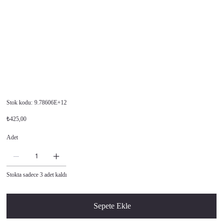
Stok
Stok kodu:
9.78606E+12
kodu:
9.78606E+12
Orijinal
İndirimli
₺425,00
fiyat
fiyat
Adet
Stokta sadece 3 adet kaldı
Sepete Ekle