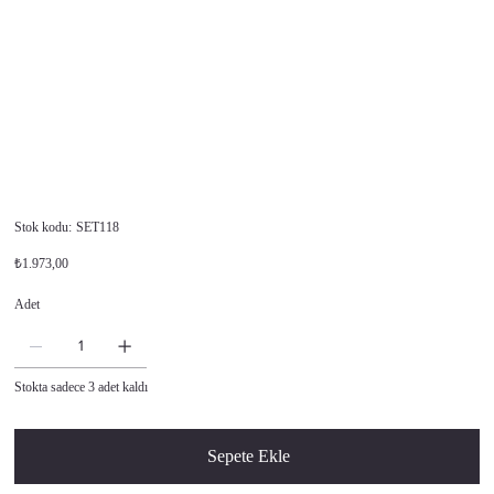
Stok
Stok kodu:
SET118
kodu:
SET118
Orijinal
İndirimli
₺1.973,00
fiyat
fiyat
Adet
Stokta sadece 3 adet kaldı
Sepete Ekle