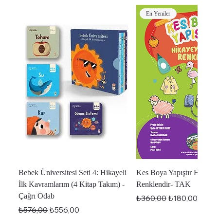
En Yeniler
Bebek Üniversitesi Seti 4: Hikayeli
Kes Boya Yapıştır Hikaye
İlk Kavramlarım (4 Kitap Takım) -
Renklendir- TAK
Çağrı Odab
Normal Fiyat
İndirimli Fiyat
₺360,00
₺180,00
Normal Fiyat
İndirimli Fiyat
₺576,00
₺556,00