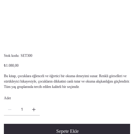
Stok
Stok kodu:
SET300
kodu:
SET300
Orijinal
İndirimli
₺1.080,00
fiyat
fiyat
Bu kitap, çocuklara eğlenceli ve öğretici bir okuma deneyimi sunar. Renkli görselleri ve
sürükleyici hikayesiyle, çocukların dikkatini canlı tutar ve okuma alışkanlığını güçlendirir.
Tüm yaş gruplarında tercih edilen kaliteli bir seçimdir.
Adet
Sepete Ekle