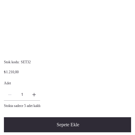
Stok
Stok kodu:
SET32
kodu:
SET32
Orijinal
İndirimli
₺1.210,00
fiyat
fiyat
Adet
Stokta sadece 5 adet kaldı
Sepete Ekle