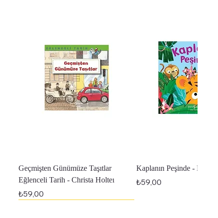
Geçmişten Günümüze Taşıtlar
Kaplanın Peşinde - Melan
Eğlenceli Tarih - Christa Holteı
Fiyat
₺59,00
Fiyat
₺59,00
En Yeniler
En Yeniler