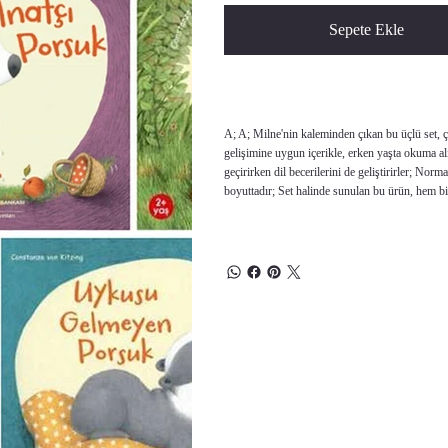
Sepete Ekle
A; A; Milne'nin kaleminden çıkan bu üçlü set, ço
gelişimine uygun içerikle, erken yaşta okuma alı
geçirirken dil becerilerini de geliştirirler; Norm
boyuttadır; Set halinde sunulan bu ürün, hem bir