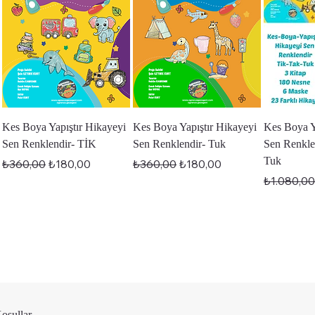
Hızlı Bakış
Hızlı Bakış
Hı
Kes Boya Yapıştır Hikayeyi
Kes Boya Yapıştır Hikayeyi
Kes Boya Y
Sen Renklendir- TİK
Sen Renklendir- Tuk
Sen Renkle
Tuk
Normal Fiyat
İndirimli Fiyat
Normal Fiyat
İndirimli Fiyat
₺360,00
₺180,00
₺360,00
₺180,00
Normal Fi
₺1.080,0
Koşullar