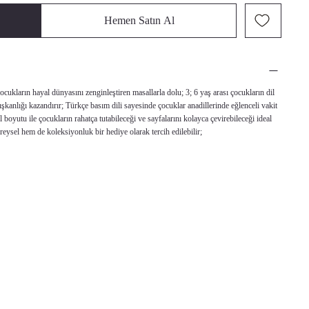
Hemen Satın Al
cukların hayal dünyasını zenginleştiren masallarla dolu; 3; 6 yaş arası çocukların dil
şkanlığı kazandırır; Türkçe basım dili sayesinde çocuklar anadillerinde eğlenceli vakit
al boyutu ile çocukların rahatça tutabileceği ve sayfalarını kolayca çevirebileceği ideal
eysel hem de koleksiyonluk bir hediye olarak tercih edilebilir;