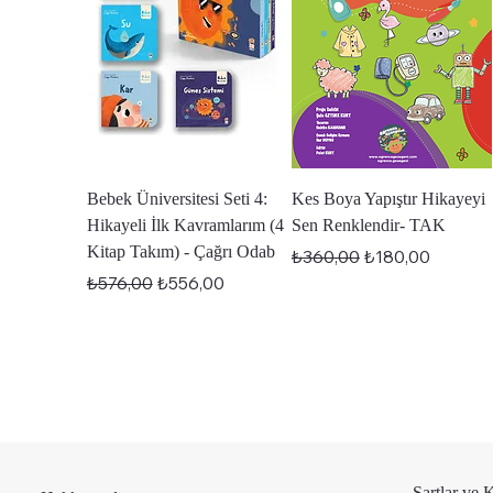
Hızlı Bakış
Hızlı Bakış
Bebek Üniversitesi Seti 4:
Kes Boya Yapıştır Hikayeyi
Hikayeli İlk Kavramlarım (4
Sen Renklendir- TAK
Kitap Takım) - Çağrı Odab
Normal Fiyat
İndirimli Fiyat
₺360,00
₺180,00
Normal Fiyat
İndirimli Fiyat
₺576,00
₺556,00
Şartlar ve 