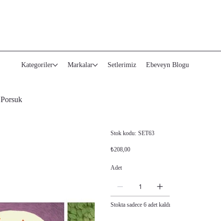
Kategoriler
Markalar
Setlerimiz
Ebeveyn Blogu
 Porsuk
Stok
Stok kodu:
SET63
kodu:
SET63
Orijinal
İndirimli
₺208,00
fiyat
fiyat
Adet
Stokta sadece 6 adet kaldı