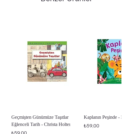
Geçmişten Günümüze Taşıtlar
Kaplanın Peşinde - Melan
Eğlenceli Tarih - Christa Holteı
Fiyat
₺59,00
Fiyat
₺59,00