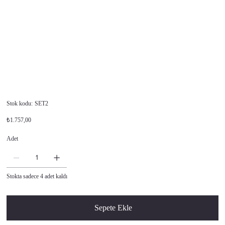
Stok
Stok kodu:
SET2
kodu:
SET2
Orijinal
İndirimli
₺1.757,00
fiyat
fiyat
Adet
Stokta sadece 4 adet kaldı
Sepete Ekle