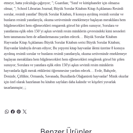
etmeye, hatta yolculuğa çağırıyor; ”; Guardian; “Sınıf ve kütüphaneler için olmazsa
olmaz; ”; School Librarian Journal; Büyük Sorular Kitabım Kitap Açıklaması Resimli
sorular, resimli yanıtlar! Büyük Sorular Kitabım, 8 konuya ayrılmış resimli sorular ve
bunların resimli yanıtlarıyla, okuma serüveninde emeklemeye başlayan meraklılara hem
bilgilenecekleri hem eğlenecekleri rengarenk görsel bir şölen sunuyor; Sorulara ve
yanıtlarına eşlik eden 150’yi aşkın sevimli resim miniklerin çevresindeki kimi nesneleri
hem tanımasına hem de adlandırmasına yardım edecek… Büyük Sorular Kitabım
Hayvanlar Kitap Açıklaması Büyük Sorular Kitabım serisi Büyük Sorular Kitabım;
Hayvanlar kitabıyla devam ediyor; Bu yepyeni kitap hayvanlar âlemi üzerine 8 konuya
ayrılmış resimli sorular ve bunların resimli yanıtlarıyla, okuma serüveninde emeklemeye
başlayan meraklılara hem bilgilenecekleri hem eğlenecekleri rengârenk görsel bir şölen
sunuyor; Sorulara ve yanıtlara eşlik eden 150'yi aşkın sevimli resim miniklerin
hayvanlarla ilgili merak ettiklerini öğrenmesine yardım edecek… Evde, Bahçede,
Denizde, Çiftlikte, Ormanda, Savanada, Buzullarda Olağanüstü hayvanlar! Minik okurlar
için özel olarak hazırlanan bu kitabın sayfaları daha kalındır ve köşeleri yuvarlak
tasarlanmıştır; ;;
Benzer Ürünler