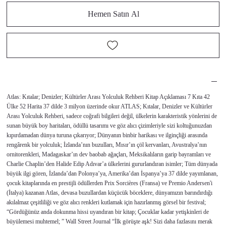
Hemen Satın Al
Atlas: Kıtalar; Denizler; Kültürler Arası Yolculuk Rehberi Kitap Açıklaması 7 Kıta 42
Ülke 52 Harita 37 dilde 3 milyon üzerinde okur ATLAS; Kıtalar, Denizler ve Kültürler
Arası Yolculuk Rehberi, sadece coğrafi bilgileri değil, ülkelerin karakteristik yönlerini de
sunan büyük boy haritaları, ödüllü tasarımı ve göz alıcı çizimleriyle sizi koltuğunuzdan
kıpırdamadan dünya turuna çıkarıyor; Dünyanın binbir harikası ve ilginçliği arasında
rengârenk bir yolculuk; İzlanda’nın buzulları, Mısır’ın çöl kervanları, Avustralya’nın
ornitorenkleri, Madagaskar’ın dev baobab ağaçları, Meksikalıların garip bayramları ve
Charlie Chaplin’den Halide Edip Adıvar’a ülkelerini gururlandıran isimler; Tüm dünyada
büyük ilgi gören, İzlanda’dan Polonya’ya, Amerika’dan İspanya’ya 37 dilde yayımlanan,
çocuk kitaplarında en prestijli ödüllerden Prix Sorcières (Fransa) ve Premio Andersen'i
(İtalya) kazanan Atlas, devasa buzullardan küçücük böceklere, dünyamızın barındırdığı
akılalmaz çeşitliliği ve göz alıcı renkleri kutlamak için hazırlanmış görsel bir festival;
“Gördüğünüz anda dokunma hissi uyandıran bir kitap; Çocuklar kadar yetişkinleri de
büyülemesi muhtemel; ” Wall Street Journal “İlk görüşte aşk! Sizi daha fazlasını merak