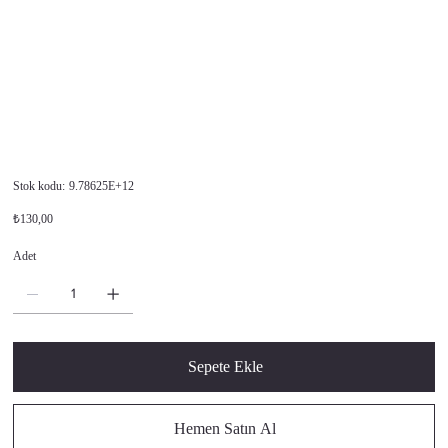
Stok
Stok kodu:
9.78625E+12
kodu:
9.78625E+12
Orijinal
İndirimli
₺130,00
fiyat
fiyat
Adet
Sepete Ekle
Hemen Satın Al