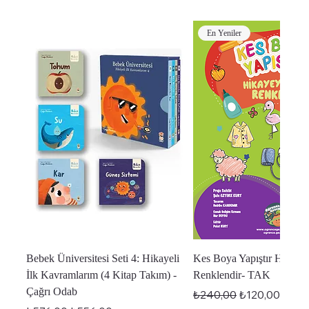
En Yeniler
Bebek Üniversitesi Seti 4: Hikayeli
Kes Boya Yapıştır Hikaye
İlk Kavramlarım (4 Kitap Takım) -
Renklendir- TAK
Çağrı Odab
Normal Fiyat
İndirimli Fiyat
₺240,00
₺120,00