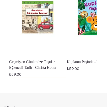
Geçmişten Günümüze Taşıtlar
Kaplanın Peşinde - Melan
Eğlenceli Tarih - Christa Holteı
Fiyat
₺59,00
Fiyat
₺59,00
En Yeniler
En Yeniler