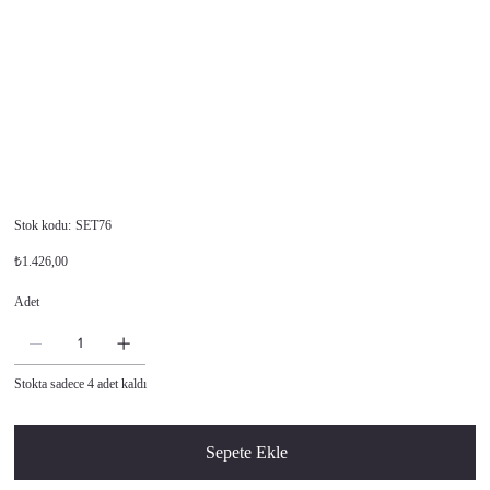
Stok
Stok kodu:
SET76
kodu:
SET76
Orijinal
İndirimli
₺1.426,00
fiyat
fiyat
Adet
Stokta sadece 4 adet kaldı
Sepete Ekle