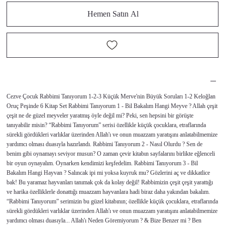
Hemen Satın Al
Cezve Çocuk Rabbimi Tanıyorum 1-2-3 Küçük Merve'nin Büyük Soruları 1-2 Keloğlan
Oruç Peşinde 6 Kitap Set Rabbimi Tanıyorum 1 - Bil Bakalım Hangi Meyve ? Allah çeşit
çeşit ne de güzel meyveler yaratmış öyle değil mi? Peki, sen hepsini bir görüşte
tanıyabilir misin? “Rabbimi Tanıyorum” serisi özellikle küçük çocuklara, etraflarında
sürekli gördükleri varlıklar üzerinden Allah'ı ve onun muazzam yaratışını anlatabilmemize
yardımcı olması duasıyla hazırlandı. Rabbimi Tanıyorum 2 - Nasıl Olurdu ? Sen de
benim gibi oynamayı seviyor musun? O zaman çevir kitabın sayfalarını birlikte eğlenceli
bir oyun oynayalım. Oynarken kendimizi keşfedelim. Rabbimi Tanıyorum 3 - Bil
Bakalım Hangi Hayvan ? Salıncak ipi mi yoksa kuyruk mu? Gözlerini aç ve dikkatlice
bak! Bu yaramaz hayvanları tanımak çok da kolay değil! Rabbimizin çeşit çeşit yarattığı
ve harika özelliklerle donattığı muazzam hayvanlara hadi biraz daha yakından bakalım.
“Rabbimi Tanıyorum” serimizin bu güzel kitabının; özellikle küçük çocuklara, etraflarında
sürekli gördükleri varlıklar üzerinden Allah'ı ve onun muazzam yaratışını anlatabilmemize
yardımcı olması duasıyla... Allah'ı Neden Göremiyorum ? & Bize Benzer mi ? Ben