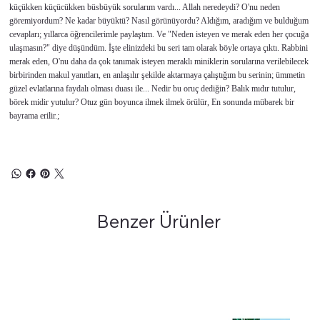
küçükken küçücükken büsbüyük sorularım vardı... Allah neredeydi? O'nu neden
göremiyordum? Ne kadar büyüktü? Nasıl görünüyordu? Aldığım, aradığım ve bulduğum
cevapları; yıllarca öğrencilerimle paylaştım. Ve "Neden isteyen ve merak eden her çocuğa
ulaşmasın?" diye düşündüm. İşte elinizdeki bu seri tam olarak böyle ortaya çıktı. Rabbini
merak eden, O'nu daha da çok tanımak isteyen meraklı miniklerin sorularına verilebilecek
birbirinden makul yanıtları, en anlaşılır şekilde aktarmaya çalıştığım bu serinin; ümmetin
güzel evlatlarına faydalı olması duası ile... Nedir bu oruç dediğin? Balık mıdır tutulur,
börek midir yutulur? Otuz gün boyunca ilmek ilmek örülür, En sonunda mübarek bir
bayrama erilir.;
Benzer Ürünler