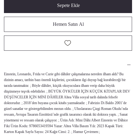
Sepete Ekle
Hemen Satın Al
Einstein, Leonardo, Frida ve Curie gibi dâhiler çalışmalarına nereden ilham aldı? Bu
dizinin amacı, tarihin bazı önemli kişilerini, çocukların ilgi duyup bağ kurabileceği bir
tarzda tanıtmaktır. ; Böyle dâhiler, küçük okuyuculara ilham verip daha büyük
düşünmeye teşvik edebilirler. ; BÜYÜK ÖYKÜLER İÇİN KÜÇÜK KİTAPLAR DEV
DÜŞÜNCELER İÇİN MİNİ DÂHİLER Altea Villa sosyal tarih dalında felsefe
doktorudur. ; 2018’den buyana çocuk kitabı yazmaktadır. ; Fabrizio Di Baldo 2001’de
güzel sanatlar ve göstergebilimden mezun oldu. ; Uluslararası Çizgi Roman Okulu’nda
ressam, Avrupa Tasarım Enstitüsü’nde grafik tasarımcı olarak iki doktora yaptı. ; Sanat
yönetmeni ve ressam olarak çalışıyor. ; Ürün Adı: Mini Dâhi Albert Einstein ve Dâhice
Fiki Ürün Kodu: 9786053419594 Yazar: Altea Villa Basım Yılı: 2023 Kapak Türü:
Karton Kapak Sayfa Sayısı: 24 Kağıt Cinsi: 2. ; Hamur Çevirmen:;