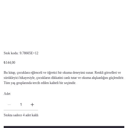
Stok
Stok kodu:
9.78605E+12
kodu:
9.78605E+12
Orijinal
İndirimli
₺144,00
fiyat
fiyat
Bu kitap, çocuklara eğlenceli ve öğretici bir okuma deneyimi sunar. Renkli görselleri ve
sürükleyici hikayesiyle, çocukların dikkatini canlı tutar ve okuma alışkanlığını güçlendirir.
Tüm yaş gruplarında tercih edilen kaliteli bir seçimdir.
Adet
Stokta sadece 4 adet kaldı