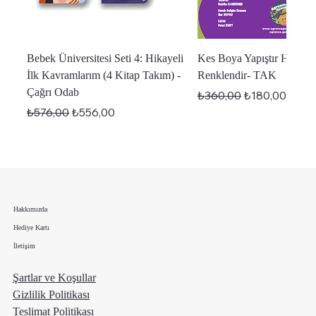
Bebek Üniversitesi Seti 4: Hikayeli
Kes Boya Yapıştır Hikaye
İlk Kavramlarım (4 Kitap Takım) -
Renklendir- TAK
Çağrı Odab
Normal Fiyat
İndirimli Fiyat
₺360,00
₺180,00
Normal Fiyat
İndirimli Fiyat
₺576,00
₺556,00
En Yeniler
En Yeniler
En Yeniler
Hakkımızda
Hediye Kartı
İletişim
Şartlar ve Koşullar
Gizlilik Politikası
Teslimat Politikası