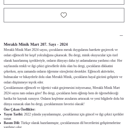
Meraklı Minik Mart 207. Sayı - 2024
Meraklı Minik Mart 2024 sayısı, çocukların merak duygularını harekete geçirecek ve
onları eğlenceli bir keşif yolculuğuna çıkaracak. Bu dergi, minik okuyucular için özel
olarak hazırlanmış içerikleriyle, onların dünyayı daha iyi anlamalarına yardımcı olur. Her
sayfasında renkli ve ilgi çekici görsellerle dolu olan bu dergi, çocukların dikkatini
çekerken, aynı zamanda onların öğrenme süreçlerini destekler. Eğlenceli aktiviteler,
bulmacalar ve hikayelerle dolu olan Meraklı Minik, çocukların hayal gücünü geliştirir ve
onları düşünmeye teşvik eder.
Çocuklarınızın eğlenceli ve öğretici vakit geçirmesini istiyorsanız, Meraklı Minik Mart
2024 sayısı tam onlara göre! Bu dergi, çocukların hem eğlenip hem de öğrenebileceği
harika bir kaynak sunuyor. Onların keşfetme arzularını artıracak ve yeni bilgilerle dolu bir
dünya sunacak olan bu dergi, çocuklarınızın favorisi olacak!
Öne Çıkan Özellikler:
Yayın Tarihi:
2022 yılında yayınlanmıştır, çocuklarınız için güncel ve ilgi çekici içerikler
sunar.
Basım Dili:
Türkçe olarak hazırlanmıştır, çocuklarınızın dil becerilerini geliştirmelerine
yardımcı olur.