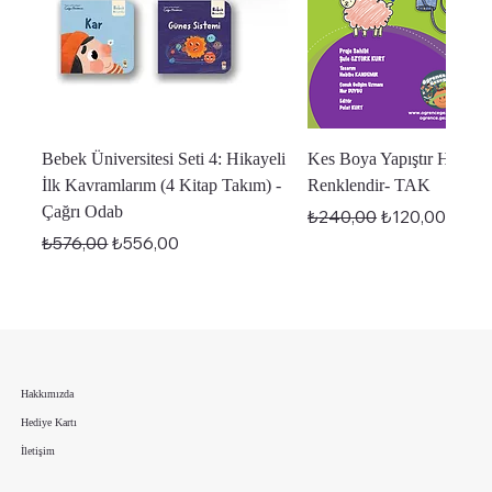
Bebek Üniversitesi Seti 4: Hikayeli
Kes Boya Yapıştır Hikaye
İlk Kavramlarım (4 Kitap Takım) -
Renklendir- TAK
Çağrı Odab
Normal Fiyat
İndirimli Fiyat
₺240,00
₺120,00
Normal Fiyat
İndirimli Fiyat
₺576,00
₺556,00
En Yeniler
En Yeniler
En Yeniler
Hakkımızda
Hediye Kartı
İletişim