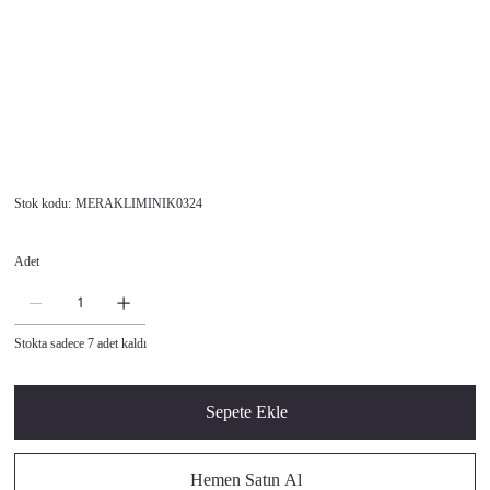
Stok
Stok kodu:
MERAKLIMINIK0324
kodu:
MERAKLIMINIK0324
Fiyat
Adet
Stokta sadece 7 adet kaldı
Sepete Ekle
Hemen Satın Al