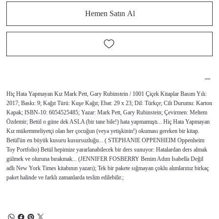
Hemen Satın Al
Hiç Hata Yapmayan Kız Mark Pett, Gary Rubinstein / 1001 Çiçek Kitaplar Basım Yılı:
2017; Baskı: 9; Kağıt Türü: Kuşe Kağıt; Ebat: 29 x 23; Dil: Türkçe; Cilt Durumu: Karton
Kapak; ISBN-10: 6054525485; Yazar: Mark Pett, Gary Rubinstein; Çevirmen: Meltem
Özdemir; Betül o güne dek ASLA (bir tane bile!) hata yapmamıştı... Hiç Hata Yapmayan
Kız mükemmeliyetçi olan her çocuğun (veya yetişkinin!) okuması gereken bir kitap.
Betül'ün en büyük kusuru kusursuzluğu... ( STEPHANIE OPPENHEIM Oppenheim
Toy Portfolio) Betül hepimize yararlanabilecek bir ders sunuyor: Hatalardan ders almak
gülmek ve oluruna bırakmak... (JENNIFER FOSBERRY Benim Adım Isabella Değil
adlı New York Times kitabının yazarı); Tek bir pakete sığmayan çoklu alımlarınız birkaç
paket halinde ve farklı zamanlarda teslim edilebilir.;