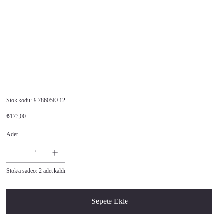
Stok
Stok kodu:
9.78605E+12
kodu:
9.78605E+12
Orijinal
İndirimli
₺173,00
fiyat
fiyat
Adet
Stokta sadece 2 adet kaldı
Sepete Ekle