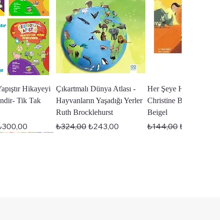
zlı Bakış
Hızlı Bakış
Hızlı Bakış
apıştır Hikayeyi
Çıkartmalı Dünya Atlası -
Her Şeye Hayır Diyen 
ndir- Tik Tak
Hayvanların Yaşadığı Yerler
Christine Beigel - Chris
Ruth Brocklehurst
Beigel
yat
ndirimli Fiyat
Normal Fiyat
İndirimli Fiyat
Normal Fiyat
İndirimli Fi
₺300,00
₺324,00
₺243,00
₺144,00
₺108,00