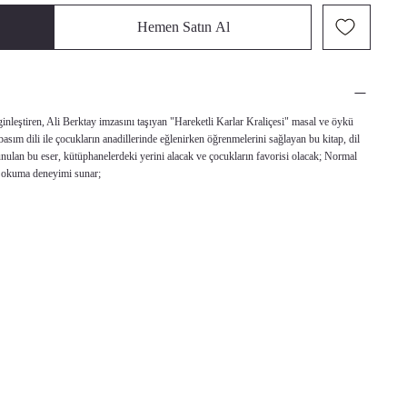
Hemen Satın Al
ginleştiren, Ali Berktay imzasını taşıyan "Hareketli Karlar Kraliçesi" masal ve öykü
basım dili ile çocukların anadillerinde eğlenirken öğrenmelerini sağlayan bu kitap, dil
unulan bu eser, kütüphanelerdeki yerini alacak ve çocukların favorisi olacak; Normal
ve okuma deneyimi sunar;