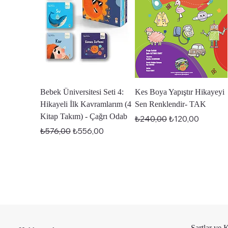
Hızlı Bakış
Hızlı Bakış
Bebek Üniversitesi Seti 4:
Kes Boya Yapıştır Hikayeyi
Hikayeli İlk Kavramlarım (4
Sen Renklendir- TAK
Kitap Takım) - Çağrı Odab
Normal Fiyat
İndirimli Fiyat
₺240,00
₺120,00
Normal Fiyat
İndirimli Fiyat
₺576,00
₺556,00
Şartlar ve 