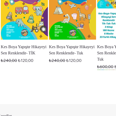
Hızlı Bakış
Hızlı Bakış
Hı
Kes Boya Yapıştır Hikayeyi
Kes Boya Yapıştır Hikayeyi
Kes Boya Y
Sen Renklendir- TİK
Sen Renklendir- Tuk
Sen Renkle
Tuk
Normal Fiyat
İndirimli Fiyat
Normal Fiyat
İndirimli Fiyat
₺240,00
₺120,00
₺240,00
₺120,00
Normal Fi
İ
₺600,00
Koşullar