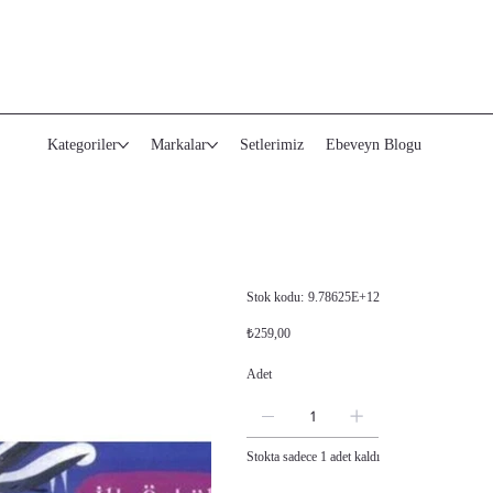
Kategoriler
Markalar
Setlerimiz
Ebeveyn Blogu
Stok
Stok kodu:
9.78625E+12
kodu:
9.78625E+12
Orijinal
İndirimli
₺259,00
fiyat
fiyat
Adet
Stokta sadece 1 adet kaldı