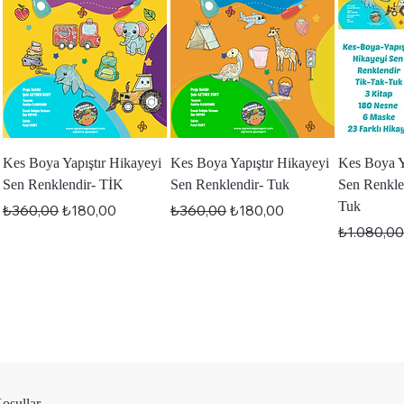
Hızlı Bakış
Hızlı Bakış
Hı
Kes Boya Yapıştır Hikayeyi
Kes Boya Yapıştır Hikayeyi
Kes Boya Y
Sen Renklendir- TİK
Sen Renklendir- Tuk
Sen Renkle
Tuk
Normal Fiyat
İndirimli Fiyat
Normal Fiyat
İndirimli Fiyat
₺360,00
₺180,00
₺360,00
₺180,00
Normal Fi
₺1.080,0
Koşullar