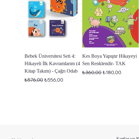
Hızlı Bakış
Hızlı Bakış
Bebek Üniversitesi Seti 4:
Kes Boya Yapıştır Hikayeyi
Hikayeli İlk Kavramlarım (4
Sen Renklendir- TAK
Kitap Takım) - Çağrı Odab
Normal Fiyat
İndirimli Fiyat
₺360,00
₺180,00
Normal Fiyat
İndirimli Fiyat
₺576,00
₺556,00
Şartlar ve 