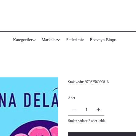
Kategoriler
Markalar
Setlerimiz
Ebeveyn Blogu
Stok
Stok kodu:
9786256989818
kodu:
9786256989818
Fiyat
Adet
Stokta sadece 2 adet kaldı