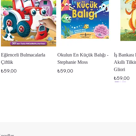
Hızlı Bakış
Hızlı Bakış
Hı
Eğlenceli Bulmacalarla
Okulun En Küçük Balığı -
İş Bankası 
Çiftlik
Stephanie Moss
Akıllı Tilk
Gliori
Fiyat
Fiyat
₺59,00
₺59,00
Fiyat
₺59,00
Koşullar