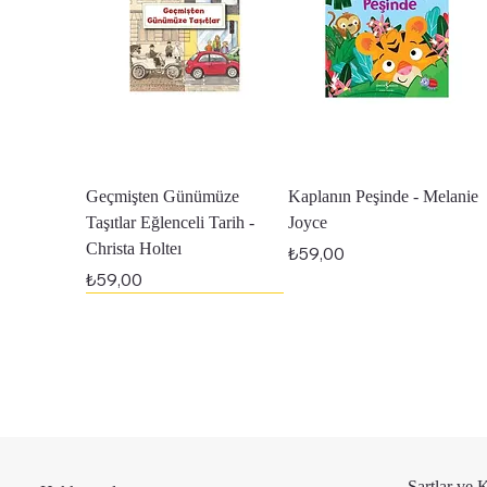
Hızlı Bakış
Hızlı Bakış
Geçmişten Günümüze
Kaplanın Peşinde - Melanie
Taşıtlar Eğlenceli Tarih -
Joyce
Christa Holteı
Fiyat
₺59,00
Fiyat
₺59,00
En Yeniler
Şartlar ve 