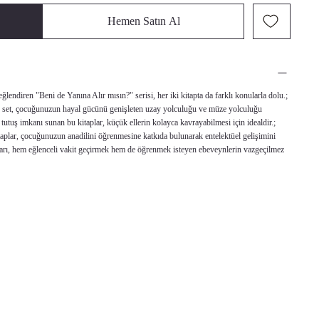
Hemen Satın Al
ğlendiren "Beni de Yanına Alır mısın?" serisi, her iki kitapta da farklı konularla dolu.;
bu set, çocuğunuzun hayal gücünü genişleten uzay yolculuğu ve müze yolculuğu
 tutuş imkanı sunan bu kitaplar, küçük ellerin kolayca kavrayabilmesi için idealdir.;
itaplar, çocuğunuzun anadilini öğrenmesine katkıda bulunarak entelektüel gelişimini
apları, hem eğlenceli vakit geçirmek hem de öğrenmek isteyen ebeveynlerin vazgeçilmez