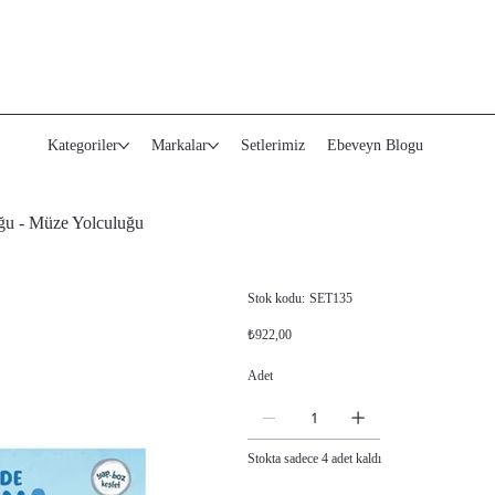
Kategoriler
Markalar
Setlerimiz
Ebeveyn Blogu
uğu - Müze Yolculuğu
Stok
Stok kodu:
SET135
kodu:
SET135
Orijinal
İndirimli
₺922,00
fiyat
fiyat
Adet
Stokta sadece 4 adet kaldı