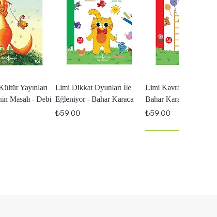
zlı Bakış
Hızlı Bakış
Hızlı Bakış
Kültür Yayınları
Limi Dikkat Oyunları İle
Limi Kavramların Peşin
inin Masalı - Debi
Eğleniyor - Bahar Karaca
Bahar Karaca
Fiyat
Fiyat
₺59,00
₺59,00
En Yeniler