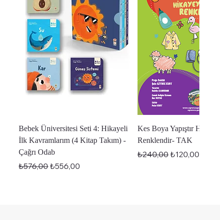
Bebek Üniversitesi Seti 4: Hikayeli
Kes Boya Yapıştır Hikaye
İlk Kavramlarım (4 Kitap Takım) -
Renklendir- TAK
Çağrı Odab
Normal Fiyat
İndirimli Fiyat
₺240,00
₺120,00
Normal Fiyat
İndirimli Fiyat
₺576,00
₺556,00
En Yeniler
En Yeniler
En Yeniler