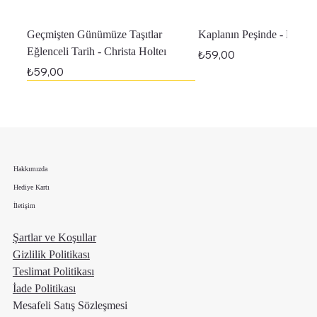
Geçmişten Günümüze Taşıtlar
Kaplanın Peşinde - Melan
Eğlenceli Tarih - Christa Holteı
Fiyat
₺59,00
Fiyat
₺59,00
En Yeniler
En Yeniler
Hakkımızda
Hediye Kartı
İletişim
Şartlar ve Koşullar
Gizlilik Politikası
Teslimat Politikası
İade Politikası
Mesafeli Satış Sözleşmesi