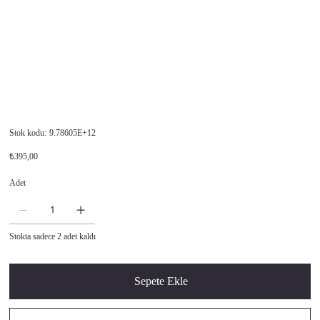
Stok
Stok kodu:
9.78605E+12
kodu:
9.78605E+12
Orijinal
İndirimli
₺395,00
fiyat
fiyat
Adet
Stokta sadece 2 adet kaldı
Sepete Ekle