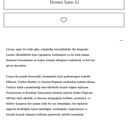
Hemen Satın Al
Güven, tıpkı bir bitki gibi, yetiştirilip büyütülebilir. Bu kitaptaki
yaratıcı etkinliklerle hata yapmanın, korkmanın ya da kimi zaman
huzursuz hissetmenin ne kadar normal olduğunu keşfedecek ve bol bol
güven ekeceksin.
Fransa’da pozitif ebeveynlik yönteminde öncü psikoterapist Isabelle
Filliozat, Violène Riefolo ve Chantal Rojzman tarafından kaleme alınan,
Türkiye dahil yayımlandığı tüm ülkelerde büyük beğeni toplayan
Oynuyorum ve Kendimi Tanıyorum
serisinin üçüncü kitabı
Özgüven
,
100’den fazla etkinlik ve ebeveyn kitapçığıyla birlikte, çocuklara -ve
bizlere- kaygının her zaman kötü bir şey olmadığını, her tepkinin
özgüven eksikliğine işaret etmediğini, kendimizle, başkalarıyla ve
hayatla barışık olmanın yollarını gösterecek şekilde tasarlandı.