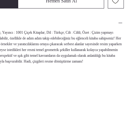
Hemen Satın Al
yıncı : 1001 Çiçek Kitaplar; Dil : Türkçe; Cilt : Ciltli; Özet : Çizim yapmayı
bilir, özellikle de adım adım takip edebileceğiniz bu eğlenceli kitaba sahipseniz! Her
 örnekler ve yaratıcılıklarını ortaya çıkaracak serbest alanlar sayesinde resim yaparken
yse istedikleri her resmi temel geometrik şekiller kullanarak kolayca yapabilmenin
rspektif ve ışık gibi temel kavramların da uygulamalı olarak anlatıldığı bu kitaba
yla başvurabilir. Hadi, çizgileri resme dönüştürme zamanı!