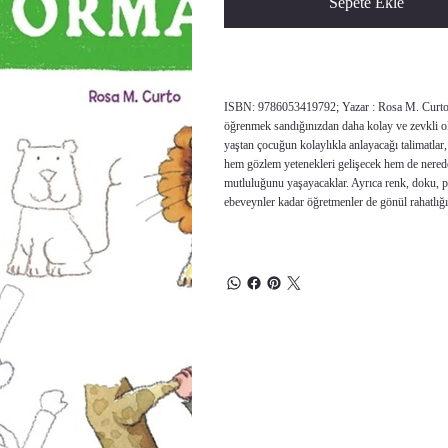
Sepete Ekle
ISBN: 9786053419792; Yazar : Rosa M. Curto; Ya
öğrenmek sandığınızdan daha kolay ve zevkli ola
yaştan çocuğun kolaylıkla anlayacağı talimatlar,
hem gözlem yetenekleri gelişecek hem de nerede
mutluluğunu yaşayacaklar. Ayrıca renk, doku, pe
ebeveynler kadar öğretmenler de gönül rahatlığı