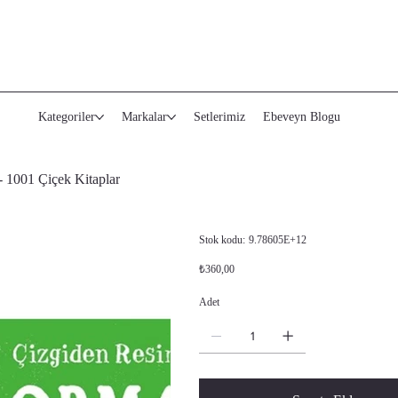
Kategoriler
Markalar
Setlerimiz
Ebeveyn Blogu
- 1001 Çiçek Kitaplar
Stok
Stok kodu:
9.78605E+12
kodu:
9.78605E+12
Orijinal
İndirimli
₺360,00
fiyat
fiyat
Adet