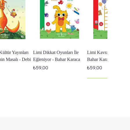
zlı Bakış
Hızlı Bakış
Hızlı Bakış
Kültür Yayınları
Limi Dikkat Oyunları İle
Limi Kavramların Peşin
inin Masalı - Debi
Eğleniyor - Bahar Karaca
Bahar Karaca
Fiyat
Fiyat
₺59,00
₺59,00
En Yeniler