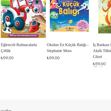
Hızlı Bakış
Hızlı Bakış
Hı
Eğlenceli Bulmacalarla
Okulun En Küçük Balığı -
İş Bankası 
Çiftlik
Stephanie Moss
Akıllı Tilk
Gliori
Fiyat
Fiyat
₺59,00
₺59,00
Fiyat
₺59,00
Koşullar