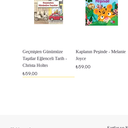
Hızlı Bakış
Hızlı Bakış
Geçmişten Günümüze
Kaplanın Peşinde - Melanie
Taşıtlar Eğlenceli Tarih -
Joyce
Christa Holteı
Fiyat
₺59,00
Fiyat
₺59,00
En Yeniler
Şartlar ve 